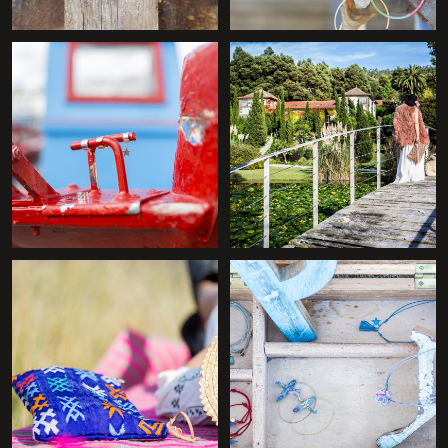
+
+
+
+