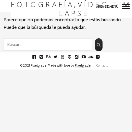
FOTOGRAFÍA,VÍDEO,TIM
ÁREA DE MENÚ
LAPSE
Navegación
Parece que no podemos encontrar lo que estás buscando.
Primaria
Puede que la búsqueda le pueda ayudar.
facebook
vimeo
behance
twitter
fivehundredpx
pinterest
instagram
youtube
soundcloud
flickr
© 2021 Pixelgrade. Made with love by
Pixelgrade
.
Contacto