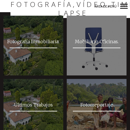
FOTOGRAFÍA,VÍDEO,TIM
ÁREA DE MENÚ
LAPSE
Navegación
Primaria
Fotografía Inmobiliaria.
Mobiliario Oficinas.
Últimos Trabajos
Fotorreportaje